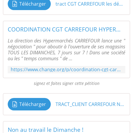
Télécharger
tract CGT CARREFOUR les dégats du travail du dimanche
COORDINATION CGT CARREFOUR HYPERMARCHÉS: NON AUX OUVERTURES DES HYPERMARCHES CARREFOUR TOUS LES DIMANCHES !
La direction des Hypermarchés CARREFOUR lance une "
négociation " pour aboutir à l'ouverture de ses magasins
TOUS LES DIMANCHES, 7 jours sur 7 ! Dans une société
ou les " temps communs " de ...
https://www.change.org/p/coordination-cgt-carrefour-hypermarch%C3%A9s-non-aux-ouvertures-des-hypermarches-carrefour-tous-les-dimanches
signez et faites signer cette pétition
Télécharger
TRACT_CLIENT CARREFOUR NON AU TRAVAIL LE DIMANCHE
Non au travail le Dimanche !