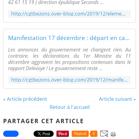
42 61 15 19 ) direction épublique Seconds ...
http://cgtbezons.over-blog.com/2019/12/elements-de-decryptage-de-la-reforme-des-retraites-suite-au-discours-du-1er-ministre-ca-donne-envi-de-faire-greve-le-17-et-plus.html
Manifestation 17 décembre : départ en car CGT du val d'Oise - pour BEZONS 12H15 devant la mairie sur reservation - UNION LOCALE CGT BEZONS
Les annonces du gouvernement ne changent rien. Au
contraire, les déclarations du 1er Ministre du 11
décembre aggravent les propositions contenues dans le
rapport Delevoye ! Le gouvernement reste ...
http://cgtbezons.over-blog.com/2019/12/manifestation-17-decembre-depart-en-car-cgt-du-val-d-oise-pour-bezons-12h15-devant-la-mairie-sur-reservation.html
« Article précédent
Article suivant »
Retour à l'accueil
PARTAGER CET ARTICLE
Repost
0