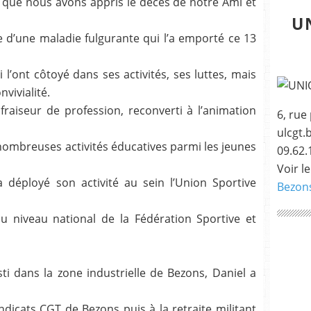
e que nous avons appris le décès de notre Ami et
U
e d’une maladie fulgurante qui l’a emporté ce 13
l’ont côtoyé dans ses activités, ses luttes, mais
vivialité.
fraiseur de profession, reconverti à l’animation
6, ru
ulcgt.
nombreuses activités éducatives parmi les jeunes
09.62.
Voir le
 a déployé son activité au sein l’Union Sportive
Bezon
 niveau national de la Fédération Sportive et
ti dans la zone industrielle de Bezons, Daniel a
ndicats CGT de Bezons puis à la retraite militant