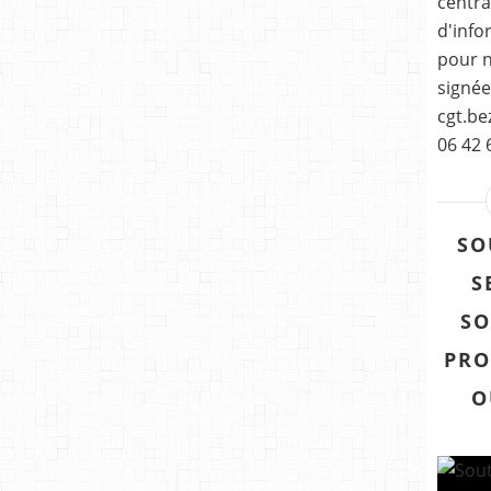
centra
d'info
pour n
signée
cgt.be
06 42 
SO
S
SO
PRO
O