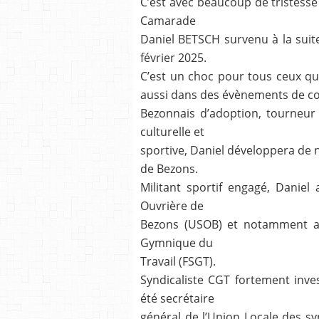
C’est avec beaucoup de tristess
Camarade
Daniel BETSCH survenu à la suit
février 2025.
C’est un choc pour tous ceux qui 
aussi dans des évènements de con
Bezonnais d’adoption, tourneur 
culturelle et
sportive, Daniel développera de 
de Bezons.
Militant sportif engagé, Daniel
Ouvrière de
Bezons (USOB) et notamment au
Gymnique du
Travail (FSGT).
Syndicaliste CGT fortement inves
été secrétaire
général de l’Union Locale des sy