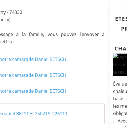
gny - 74330
ETE
necy)
P
ssage à la famille, vous pouvez l’envoyer à
ettra.
CHA
Évalue
chaleu
basé s
les me
obliga
daniel BETSCH_250216_225111
... Ave