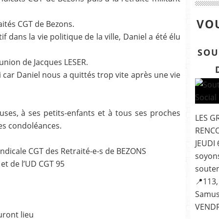
VOU
aités CGT de Bezons.
 dans la vie politique de la ville, Daniel a été élu
SOU
d’union de Jacques LESER.
car Daniel nous a quittés trop vite après une vie
ouses, à ses petits-enfants et à tous ses proches
LES G
es condoléances.
RENCO
JEUDI 
yndicale CGT des Retraité-e-s de BEZONS
soyon
et de l’UD CGT 95
souten
📍113,
Samuso
VENDRE
ront lieu