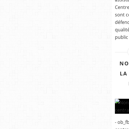
Centre
sont c
défend
qualit
public
NO
LA
- ob_f