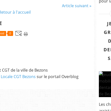
pour la
Article suivant »
Retour à l'accueil
E
J
GR
ost
0
DE
S
 CGT de la ville de Bezons
 Locale CGT Bezons
sur le portail Overblog
Les ch
assist