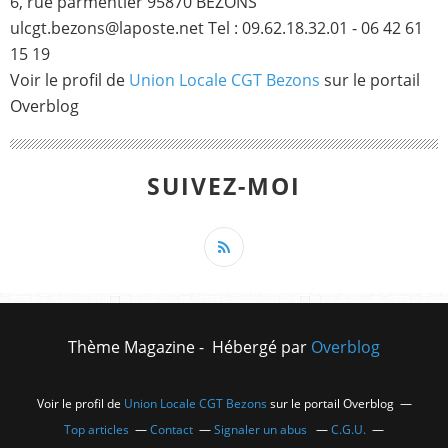
6, rue parmentier 95870 BEZONS
ulcgt.bezons@laposte.net Tel : 09.62.18.32.01 - 06 42 61
15 19
Voir le profil de
Union Locale CGT Bezons
sur le portail
Overblog
SUIVEZ-MOI
Thème Magazine - Hébergé par
Overblog
Voir le profil de
Union Locale CGT Bezons
sur le portail Overblog
Top articles
Contact
Signaler un abus
C.G.U.